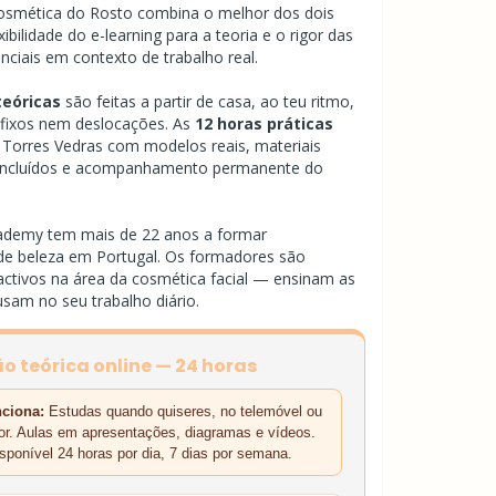
osmética do Rosto combina o melhor dos dois
ibilidade do e-learning para a teoria e o rigor das
nciais em contexto de trabalho real.
teóricas
são feitas a partir de casa, ao teu ritmo,
 fixos nem deslocações. As
12 horas práticas
Torres Vedras com modelos reais, materiais
s incluídos e acompanhamento permanente do
ademy tem mais de 22 anos a formar
 de beleza em Portugal. Os formadores são
 activos na área da cosmética facial — ensinam as
usam no seu trabalho diário.
 teórica online — 24 horas
ciona:
Estudas quando quiseres, no telemóvel ou
r. Aulas em apresentações, diagramas e vídeos.
sponível 24 horas por dia, 7 dias por semana.