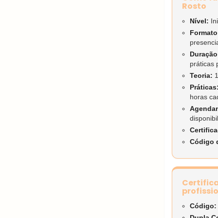
Rosto
Nível:
In
Formato
presenci
Duração 
práticas 
Teoria:
1
Práticas
horas ca
Agenda
disponibi
Certific
Código 
Certific
profissi
Código:
Dupla Ce