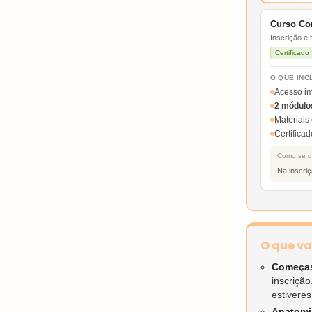
Curso Co
Inscrição e
Certificad
O QUE INC
Acesso im
2 módulos
Materiais
Certific
Como se d
Na inscri
O que va
Começas
inscriçã
estiveres
Anatomia