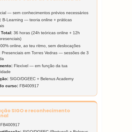
icial — sem conhecimentos prévios necessários
:
B-Learning — teoria online + práticas
ais
Total:
36 horas (24h teóricas online + 12h
presenciais)
00% online, ao teu ritmo, sem deslocações
:
Presenciais em Torres Vedras — sessões de 3
da
mento:
Flexível — em função da tua
lidade
ação:
SIGO/DGEEC + Belenus Academy
do curso:
FB400917
ação SIGO e reconhecimento
onal
FB400917
rtificação:
SIGO/DGEEC (Portugal) + Belenus