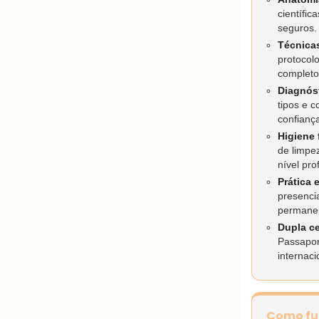
científic
seguros.
Técnica
protocolo
completo
Diagnós
tipos e c
confiança
Higiene 
de limpe
nível prof
Prática 
presenci
permanen
Dupla ce
Passapor
internaci
Como fu