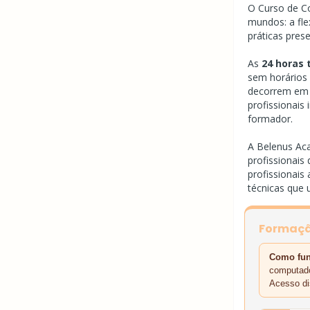
O Curso de C
mundos: a flex
práticas prese
As
24 horas 
sem horários
decorrem em 
profissionai
formador.
A Belenus Ac
profissionais
profissionais
técnicas que 
Formação
Como fun
computado
Acesso di