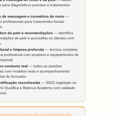
as para diagnósticos precisos e tratamentos
s de massagem e cosmética de rosto
—
s profissionais para tratamentos faciais
s.
tico da pele e recomendações
— identifica
ondições de pele e aconselha os clientes com
.
facial e limpeza profunda
— técnica completa
za profissional com produtos e equipamentos de
issional.
em contexto real
— todas as sessões
ais com modelos reais e acompanhamento
te do formador.
rtificação reconhecida
— SIGO registado no
te Qualifica e Belenus Academy com validade
onal.
nciona o Curso de Cosmética do