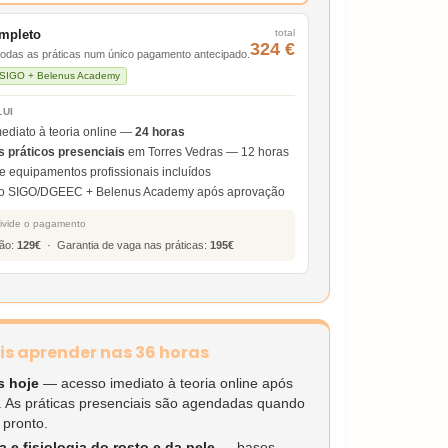
mpleto
total
324 €
 todas as práticas num único pagamento antecipado.
o SIGO + Belenus Academy
LUI
ediato à teoria online —
24 horas
 práticos presenciais
em Torres Vedras — 12 horas
 e equipamentos profissionais incluídos
ado SIGO/DGEEC + Belenus Academy após aprovação
ivide o pagamento
ção:
129€
· Garantia de vaga nas práticas:
195€
is aprender nas 36 horas
 hoje
— acesso imediato à teoria online após
o. As práticas presenciais são agendadas quando
 pronto.
 e fisiologia do rosto e da pele
— bases