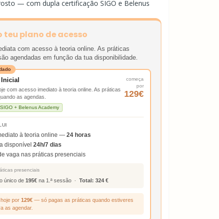
rosto — com dupla certificação SIGO e Belenus
o teu plano de acesso
ediata com acesso à teoria online. As práticas
são agendadas em função da tua disponibilidade.
dado
Inicial
começa
por
e com acesso imediato à teoria online. As práticas
129€
quando as agendas.
o SIGO + Belenus Academy
LUI
ediato à teoria online —
24 horas
a disponível
24h/7 dias
e vaga nas práticas presenciais
áticas presenciais
o único de
195€
na 1.ª sessão ·
Total: 324 €
hoje por
129€
— só pagas as práticas quando estiveres
ra as agendar.