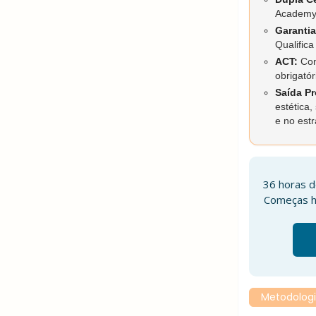
Academy 
Garantia
Qualifica
ACT:
Con
obrigatór
Saída Pr
estética,
e no estr
36 horas d
Começas h
Metodologia