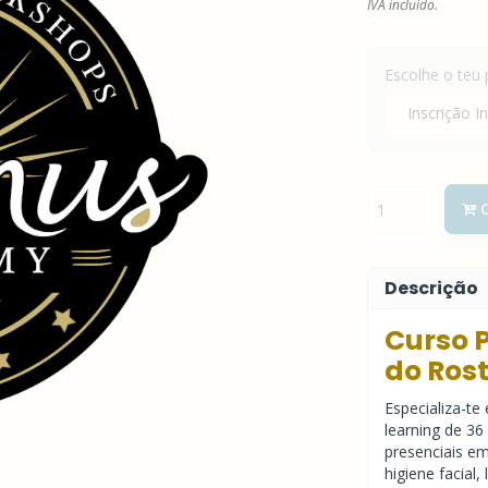
IVA incluído.
Escolhe o teu
C
Descrição
Curso P
do Rost
Especializa-te
learning de 36 
presenciais em
higiene facial