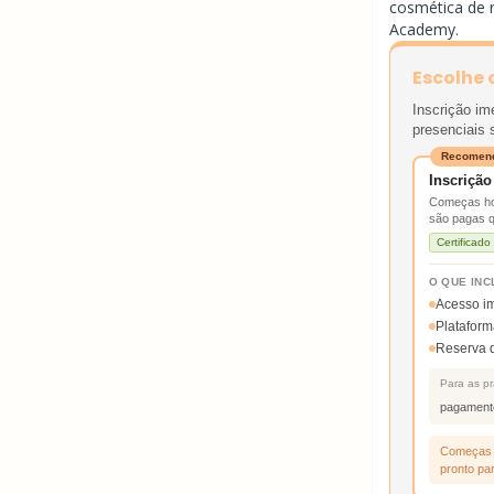
cosmética de 
Academy.
Escolhe 
Inscrição im
presenciais 
Recomen
Inscrição 
Começas hoj
são pagas 
Certificad
O QUE INC
Acesso im
Plataform
Reserva d
Para as pr
pagament
Começas 
pronto pa