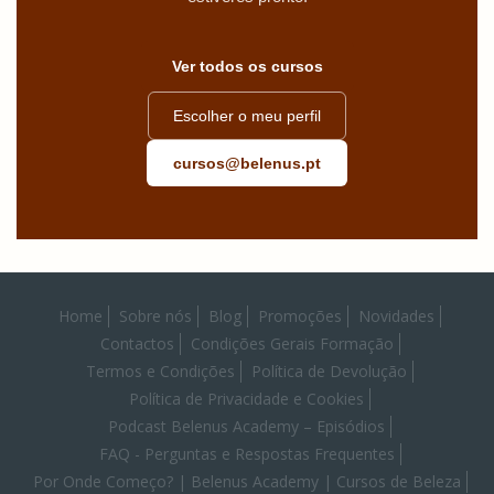
Ver todos os cursos
Escolher o meu perfil
cursos@belenus.pt
Home
Sobre nós
Blog
Promoções
Novidades
Contactos
Condições Gerais Formação
Termos e Condições
Política de Devolução
Política de Privacidade e Cookies
Podcast Belenus Academy – Episódios
FAQ - Perguntas e Respostas Frequentes
Por Onde Começo? | Belenus Academy | Cursos de Beleza