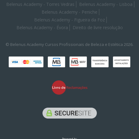
Belenus Academy - Torres Vedras
Belenus Academy - Lisboa
Belenus Academy - Peniche
Belenus Academy - Figueira da Foz
Belenus Academy - Évora
Direito de livre resolução
© Belenus Academy Cursos Profissionais de Beleza e Estética 2026.
Powered by