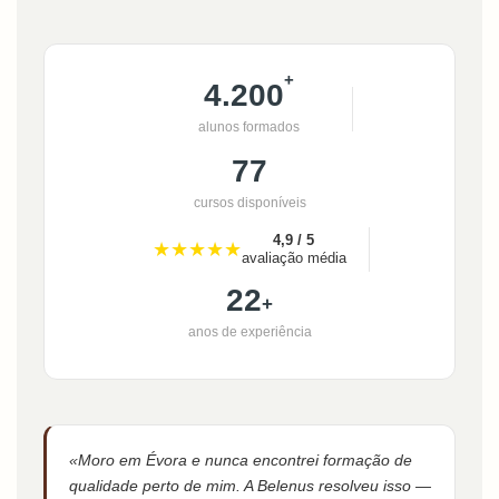
+
4.200
alunos formados
77
cursos disponíveis
4,9 / 5
★★★★★
avaliação média
22
+
anos de experiência
«Moro em Évora e nunca encontrei formação de
qualidade perto de mim. A Belenus resolveu isso —