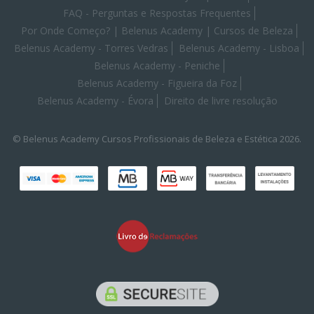
FAQ - Perguntas e Respostas Frequentes
Por Onde Começo? | Belenus Academy | Cursos de Beleza
Belenus Academy - Torres Vedras
Belenus Academy - Lisboa
Belenus Academy - Peniche
Belenus Academy - Figueira da Foz
Belenus Academy - Évora
Direito de livre resolução
© Belenus Academy Cursos Profissionais de Beleza e Estética 2026.