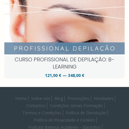
CURSO PROFISSIONAL DE DEPILAÇÃO: B-
LEARNING
121,00 € — 348,00 €
Home
Sobre nós
Blog
Promoções
Novidades
Contactos
Condições Gerais Formação
Termos e Condições
Política de Devolução
Política de Privacidade e Cookies
Podcast Belenus Academy – Episódios