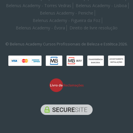
Belenus Academy - Torres Vedras
Belenus Academy - Lisboa
Belenus Academy - Peniche
Belenus Academy - Figueira da Foz
Belenus Academy - Évora
Direito de livre resolução
© Belenus Academy Cursos Profissionais de Beleza e Estética 2026.