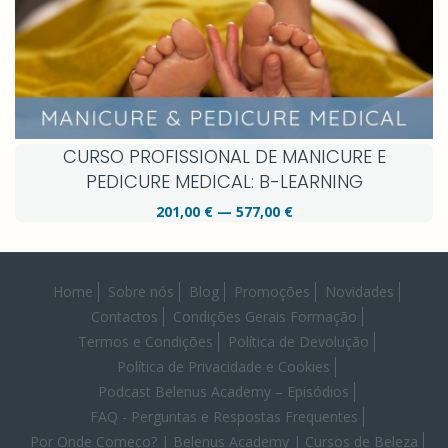
CURSO PROFISSIONAL DE MANICURE E
PEDICURE MEDICAL: B-LEARNING
201,00 € — 577,00 €
Home
Sobre nós
Blog
Promoções
Novidades
Contactos
Condições Gerais Formação
Termos e Condições
Política de Devolução
Política de Privacidade e Cookies
Podcast Belenus Academy – Episódios
FAQ - Perguntas e Respostas Frequentes
Por Onde Começo? | Belenus Academy | Cursos de Beleza