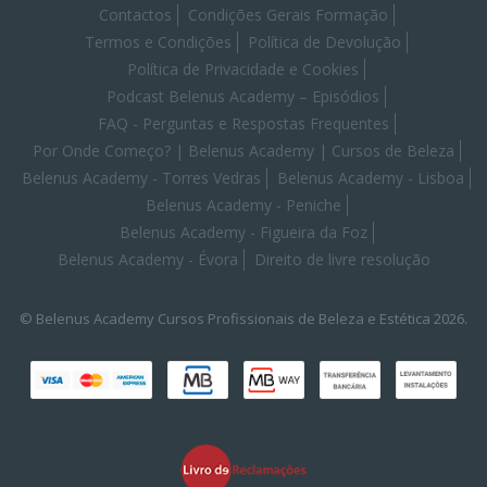
Contactos
Condições Gerais Formação
Termos e Condições
Política de Devolução
Política de Privacidade e Cookies
Podcast Belenus Academy – Episódios
FAQ - Perguntas e Respostas Frequentes
Por Onde Começo? | Belenus Academy | Cursos de Beleza
Belenus Academy - Torres Vedras
Belenus Academy - Lisboa
Belenus Academy - Peniche
Belenus Academy - Figueira da Foz
Belenus Academy - Évora
Direito de livre resolução
© Belenus Academy Cursos Profissionais de Beleza e Estética 2026.