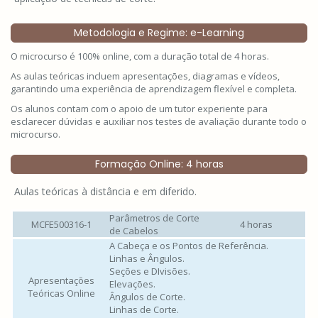
Metodologia e Regime: e-Learning
O microcurso é 100% online, com a duração total de 4 horas.
As aulas teóricas incluem apresentações, diagramas e vídeos,
garantindo uma experiência de aprendizagem flexível e completa.
Os alunos contam com o apoio de um tutor experiente para
esclarecer dúvidas e auxiliar nos testes de avaliação durante todo o
microcurso.
Formação Online: 4 horas
Aulas teóricas à distância e em diferido.
Parâmetros de Corte
MCFE500316-1
4 horas
de Cabelos
A Cabeça e os Pontos de Referência.
Linhas e Ângulos.
Seções e DIvisões.
Apresentações
Elevações.
Teóricas Online
Ângulos de Corte.
Linhas de Corte.