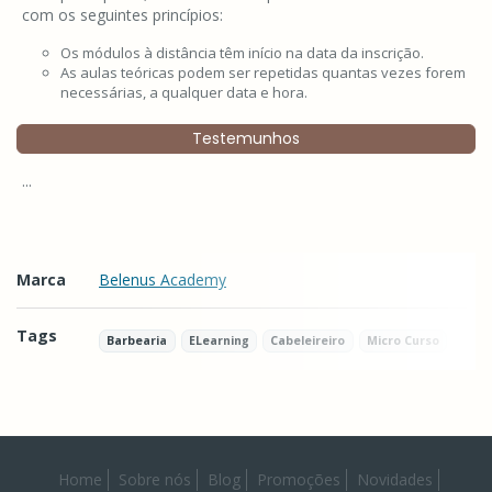
com os seguintes princípios:
Os módulos à distância têm início na data da inscrição.
As aulas teóricas podem ser repetidas quantas vezes forem
necessárias, a qualquer data e hora.
Testemunhos
...
Marca
Belenus Academy
Tags
Barbearia
ELearning
Cabeleireiro
Micro Curso
Características
Home
Sobre nós
Blog
Promoções
Novidades