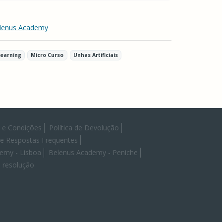
lenus Academy
Learning
Micro Curso
Unhas Artificiais
 e Condições
Política de Devolução
 e Respostas Frequentes
emy - Lisboa
Belenus Academy - Peniche
re resolução