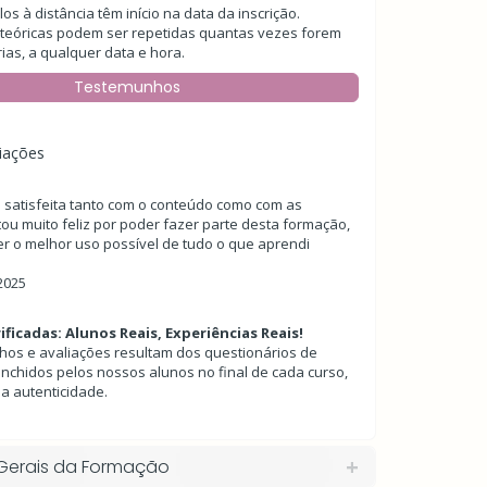
s à distância têm início na data da inscrição.
 teóricas podem ser repetidas quantas vezes forem
ias, a qualquer data e hora.
Testemunhos
liações
o satisfeita tanto com o conteúdo como com as
tou muito feliz por poder fazer parte desta formação,
zer o melhor uso possível de tudo o que aprendi
2025
ificadas: Alunos Reais, Experiências Reais!
hos e avaliações resultam dos questionários de
nchidos pelos nossos alunos no final de cada curso,
a autenticidade.
Gerais da Formação