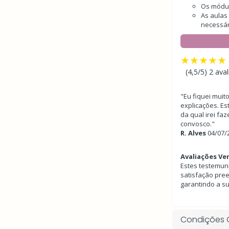
Os módulo
As aulas
necessár
★★★★★
(4,5/5) 2 ava
"Eu fiquei muit
explicações. Es
da qual irei fa
convosco."
R. Alves
04/07/
Avaliações Ver
Estes testemun
satisfação pree
garantindo a su
Condições 