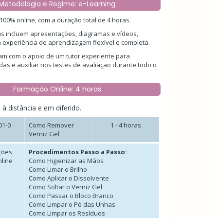
Metodologia e Regime: e-Learning
100% online, com a duração total de 4 horas.
as incluem apresentações, diagramas e vídeos,
 experiência de aprendizagem flexível e completa.
am com o apoio de um tutor experiente para
das e auxiliar nos testes de avaliação durante todo o
Formação Online: 4 horas
 à distância e em diferido.
01-0
Como Remover
1 - 4 horas
Verniz Gel
ções
Procedimentos Passo a Passo:
nline
Como Higienizar as Mãos
Como Limar o Brilho
Como Aplicar o Dissolvente
Como Soltar o Verniz Gel
Como Passar o Bloco Branco
Como Limpar o Pó das Unhas
Como Limpar os Resíduos