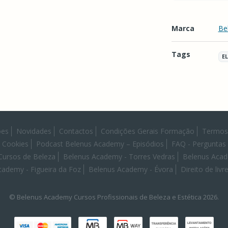
Marca
Be
Tags
E
Características
es
Novidades
Contactos
Condições Gerais Formação
Termos
e Cookies
Podcast Belenus Academy – Episódios
FAQ - Perguntas
ursos de Beleza
Belenus Academy - Torres Vedras
Belenus Acad
cademy - Figueira da Foz
Belenus Academy - Évora
Direito de liv
© Belenus Academy Cursos Profissionais de Beleza e Estética 2026.