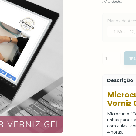
IVA incluído.
Planos de Ace
C
Descrição
Microc
Verniz 
Microcurso "C
unhas para a a
com aulas teór
4 horas.