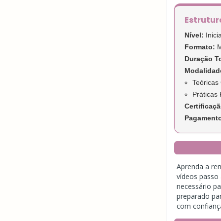
Estrutur
Nível:
Inicia
Formato:
M
Duração To
Modalidad
Teóricas 
Práticas 
Certificaçã
Pagamento 
Aprenda a rem
vídeos passo 
necessário pa
preparado para
com confiança