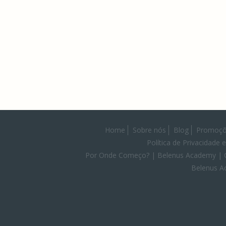
Home
Sobre nós
Blog
Promoçõ
Política de Privacidade 
Por Onde Começo? | Belenus Academy | C
Belenus A