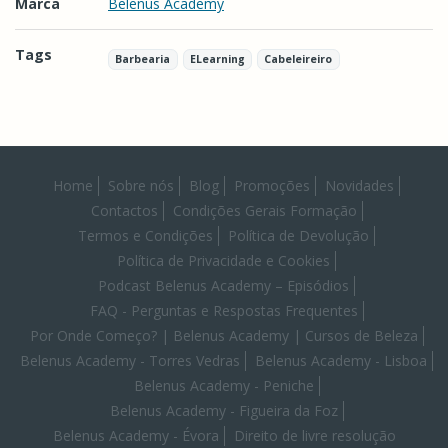
Marca
Belenus Academy
Tags
Barbearia
ELearning
Cabeleireiro
Características
Home
Sobre nós
Blog
Promoções
Novidades
Contactos
Condições Gerais Formação
Termos e Condições
Política de Devolução
Política de Privacidade e Cookies
Podcast Belenus Academy – Episódios
FAQ - Perguntas e Respostas Frequentes
Por Onde Começo? | Belenus Academy | Cursos de Beleza
Belenus Academy - Torres Vedras
Belenus Academy - Lisboa
Belenus Academy - Peniche
Belenus Academy - Figueira da Foz
Belenus Academy - Évora
Direito de livre resolução