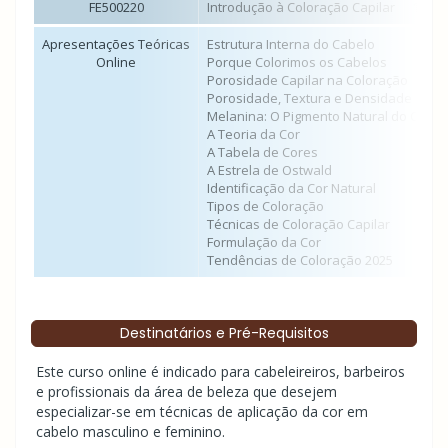
FE500220
Introdução à Coloração Capilar
12 ho
Apresentações Teóricas
Estrutura Interna do Cabelo
Online
Porque Colorimos os Cabelos
Porosidade Capilar na Coloração
Porosidade, Textura e Densidade
Melanina: O Pigmento Natural do Cabel
A Teoria da Cor
A Tabela de Cores
A Estrela de Ostwald
Identificação da Cor Natural
Tipos de Coloração
Técnicas de Coloração Capilar
Formulação da Cor
Tendências de Coloração 2025
Destinatários e Pré-Requisitos
Este curso online é indicado para cabeleireiros, barbeiros
e profissionais da área de beleza que desejem
especializar-se em técnicas de aplicação da cor em
cabelo masculino e feminino.