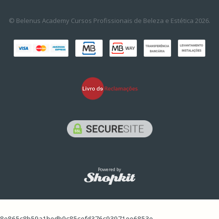
© Belenus Academy Cursos Profissionais de Beleza e Estética 2026.
Powered by
8e865c8b59a1bedb9c85cefd376c93971ee6853e