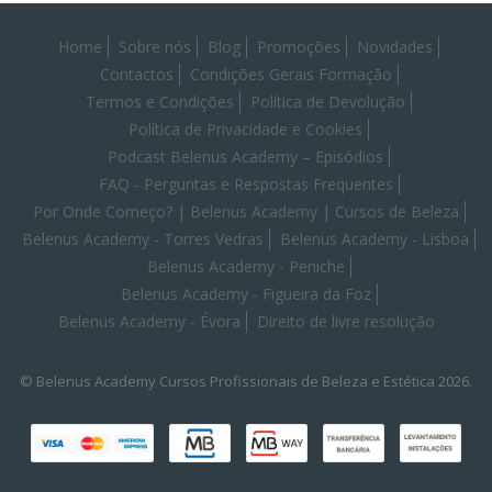
Home
Sobre nós
Blog
Promoções
Novidades
Contactos
Condições Gerais Formação
Termos e Condições
Política de Devolução
Política de Privacidade e Cookies
Podcast Belenus Academy – Episódios
FAQ - Perguntas e Respostas Frequentes
Por Onde Começo? | Belenus Academy | Cursos de Beleza
Belenus Academy - Torres Vedras
Belenus Academy - Lisboa
Belenus Academy - Peniche
Belenus Academy - Figueira da Foz
Belenus Academy - Évora
Direito de livre resolução
© Belenus Academy Cursos Profissionais de Beleza e Estética 2026.