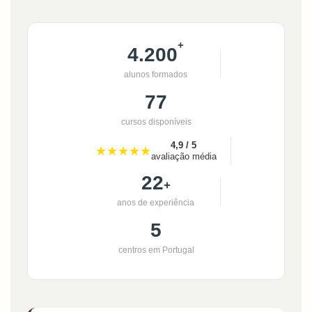
+
4.200
alunos formados
77
cursos disponíveis
4,9 / 5
★★★★★
avaliação média
22
+
anos de experiência
5
centros em Portugal