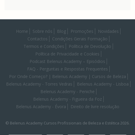
Home
Sobre nós
Blog
Promoções
Novidades
Contactos
Condições Gerais Formação
Termos e Condições
Política de Devolução
Política de Privacidade e Cookies
Podcast Belenus Academy – Episódios
FAQ - Perguntas e Respostas Frequentes
Por Onde Começo? | Belenus Academy | Cursos de Beleza
Belenus Academy - Torres Vedras
Belenus Academy - Lisboa
Belenus Academy - Peniche
Belenus Academy - Figueira da Foz
Belenus Academy - Évora
Direito de livre resolução
© Belenus Academy Cursos Profissionais de Beleza e Estética 2026.