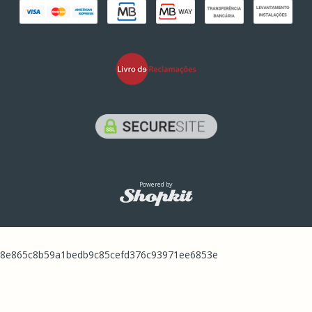
Powered by
8e865c8b59a1bedb9c85cefd376c93971ee6853e